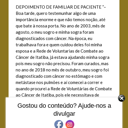
DEPOIMENTO DE FAMILIAR DE PACIENTE “–
Boa tarde, quero testemunhar algo de uma
importância enorme e que não temos noção, até
que bate à nossa porta. No ano de 2003, mês de
agosto, o meu sogro e minha sogra foram
diagnosticados com câncer. Na época, eu
trabalhava fora e quem cuidou deles foi minha
esposa e a Rede de Voluntarias de Combate ao
Câncer de Itatiba, já estava ajudando minha sogra
pois meu sogro não precisou. Foram curados, mas
no ano de 2018 no mês de outubro, meu sogro foi
diagnosticado com câncer no estômago e com
metástase nos pulmões e aí comecei a correr e
quando procurei a Rede de Voluntárias de Combate
ao Câncer de Itatiba, pois ele necessitava de
remédios e fraldas, a equipe da REDE nos auxiliou
Gostou do conteúdo? Ajude-nos a
e nos ajudou de uma forma que jamais imaginei que
divulgar
alguém pudesse fazer. Profissionais de alto
gabarito, humanos e preocupados com o bem estar
do doente. Talvez você não tem ideia do quanto