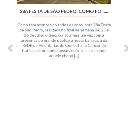
28A FESTA DE SÃO PEDRO, COMO FOI…..
Como tem acontecido todos os anos, esta 28a Festa
de São Pedro, realizada no final de semana 24, 25 e
26 de Julho ultimo, contou mais um vez com a
presença de grande publico a nossa barraca, a da
REDE de Voluntarias de Combate ao Câncer de
Itatiba, saboreando nossos quitutes e tomando
Leia
aquele chopp
[…]
mais
sobre28a
Festa
de
São
Pedro,
como
foi…..