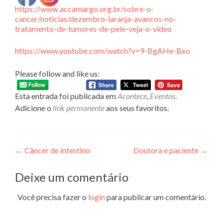
https://www.accamargo.org.br/sobre-o-
cancer/noticias/dezembro-laranja-avancos-no-
tratamento-de-tumores-de-pele-veja-o-video
https://www.youtube.com/watch?v=9-BgAHe-Bxo
Please follow and like us:
Esta entrada foi publicada em
Acontece
,
Eventos
.
Adicione o
link permanente
aos seus favoritos.
Navegação
←
Câncer de intestino
Doutora e paciente
→
de
Deixe um comentário
Post
Você precisa fazer o
login
para publicar um comentário.